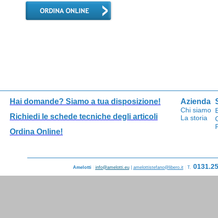
Hai domande?
Siamo a tua disposizione!
Azienda
Chi siamo
Richiedi le schede tecniche degli articoli
La storia
Ordina Online!
0131.2
Amelotti
|
info@amelotti.eu
|
amelottistefano@libero.it
|
T.