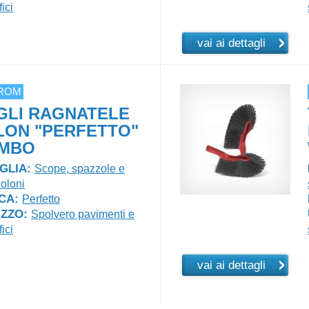
ici
vai ai dettagli
ROM
GLI RAGNATELE
LON "PERFETTO"
MBO
GLIA:
Scope, spazzole e
oloni
CA:
Perfetto
IZZO:
Spolvero pavimenti e
ici
vai ai dettagli