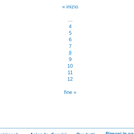
« inizio
…
4
5
6
7
8
9
10
11
12
fine »
Rimani in co