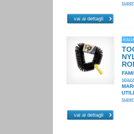
superf
vai ai dettagli
RAG
TO
NY
RO
FAMI
spazz
MAR
UTIL
superf
vai ai dettagli