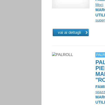
Moci
MAR
UTIL
superf
vai ai dettagli
PALR
PA
PI
MA
"R
FAMI
spazz
MAR
UTIL