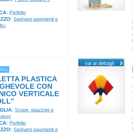
CA:
Perfetto
IZZO:
Spolvero pavimenti e
ici
vai ai dettagli
OLL
LETTA PLASTICA
EGHEVOLE CON
NICO VERTICALE
OLL"
GLIA:
Scope, spazzole e
oloni
CA:
Perfetto
IZZO:
Spolvero pavimenti e