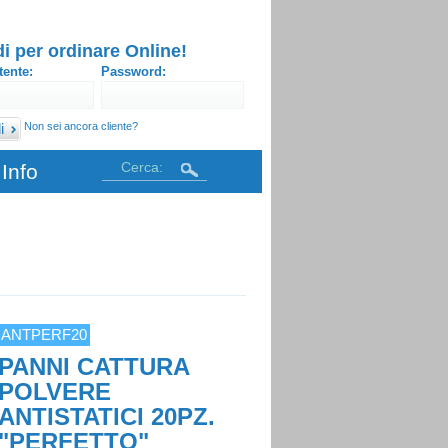
i per ordinare Online!
ente:
Password:
Non sei ancora cliente?
Cerca:
Info
ANTPERF20
PANNI CATTURA
POLVERE
ANTISTATICI 20PZ.
"PERFETTO"