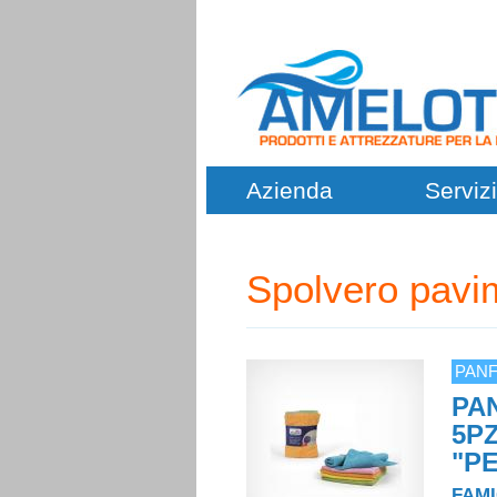
Azienda
Servizi
Spolvero pavim
PAN
PA
5P
"P
FAMI