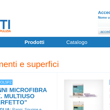
Acced
Nome ut
Prodotti
Catalogo
enti e superfici
FOL5PZ
NNI MICROFIBRA
Z. MULTIUSO
ERFETTO"
GLIA:
Panni, Spugne e