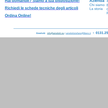
Hai domande?
Siamo a tua disposizione!
Azienda
Chi siamo
Richiedi le schede tecniche degli articoli
La storia
Ordina Online!
0131.2
Amelotti
|
info@amelotti.eu
|
amelottistefano@libero.it
|
T.