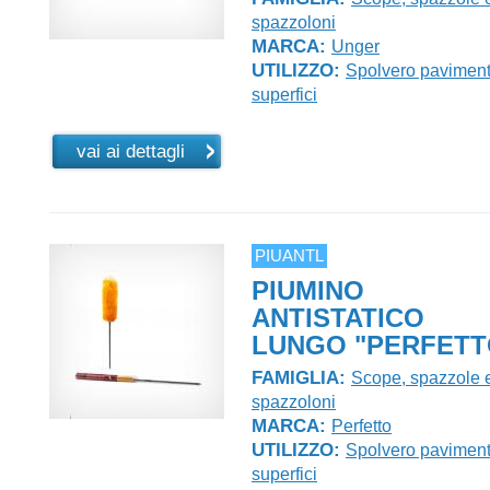
spazzoloni
MARCA:
Unger
UTILIZZO:
Spolvero paviment
superfici
vai ai dettagli
PIUANTL
PIUMINO
ANTISTATICO
LUNGO "PERFETT
FAMIGLIA:
Scope, spazzole 
spazzoloni
MARCA:
Perfetto
UTILIZZO:
Spolvero paviment
superfici