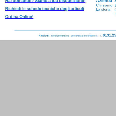
Hai domande?
Siamo a tua disposizione!
Azienda
Chi siamo
Richiedi le schede tecniche degli articoli
La storia
Ordina Online!
0131.2
Amelotti
|
info@amelotti.eu
|
amelottistefano@libero.it
|
T.