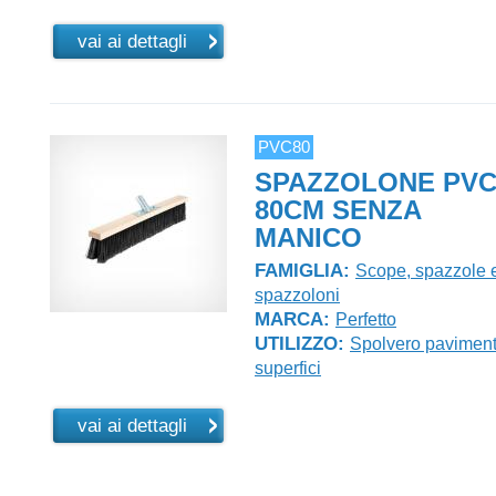
vai ai dettagli
PVC80
SPAZZOLONE PV
80CM SENZA
MANICO
FAMIGLIA:
Scope, spazzole 
spazzoloni
MARCA:
Perfetto
UTILIZZO:
Spolvero paviment
superfici
vai ai dettagli